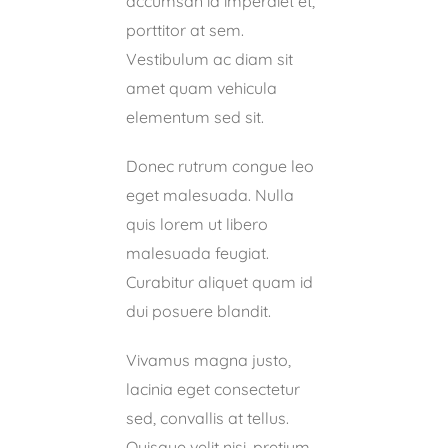
accumsan id imperdiet et,
porttitor at sem.
Vestibulum ac diam sit
amet quam vehicula
elementum sed sit.
Donec rutrum congue leo
eget malesuada. Nulla
quis lorem ut libero
malesuada feugiat.
Curabitur aliquet quam id
dui posuere blandit.
Vivamus magna justo,
lacinia eget consectetur
sed, convallis at tellus.
Quisque velit nisi, pretium